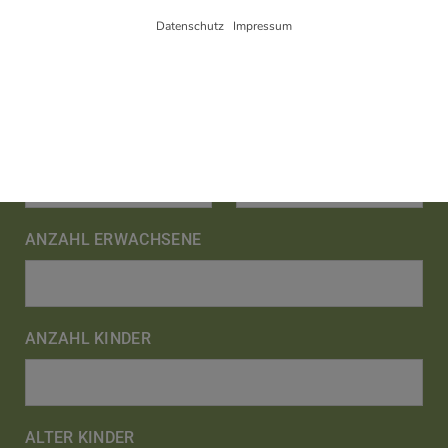
Datenschutz
|
Impressum
POSTLEITZAHL
ORT
Hinweis zur Verarbeitung Ihrer auf dieser Webseite erhobenen Daten in den USA: Wir
weisen Sie darauf hin, dass bezogen auf einzelne Cookies und Dienstleister eine
Verarbeitung Ihrer Daten in den USA erfolgt. Die USA werden vom Europäischen
Gerichtshof als ein Land mit einem nach EU-Standards unzureichendem
Datenschutzniveau eingeschätzt. Es besteht insbesondere das Risiko, dass Ihre Daten
ANREISE
ABREISE
durch US-Behörden, zu Kontroll- und zu Überwachungszwecken, möglicherweise auch
ohne Rechtsbehelfsmöglichkeiten, verarbeitet werden können.
ANZAHL ERWACHSENE
ANZAHL KINDER
ALTER KINDER